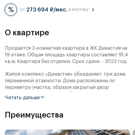
273 694 ₽/мес.
от
в ипотеку
О квартире
Продается 3-комнатная квартира в ЖК Династия на
19 этаже. Общая площадь квартиры составляет 91,4
кв.м. Квартира без отделки. Срок сдачи -- 2023 год.
Жилой комплекс «Династия» объединяет три дома
переменной этажности. Дома расположены по
периметру участка, образуя закрытый двор
площадью 2 га. Концепция благоустройства
Читать дальше
дворовой территории — «Парк отдыха в
миниатюре». В её основе — наиболее успешные
Преимущества
российские и международные решения досуга под
открытым небом: городских пространств,
набережных и парков.