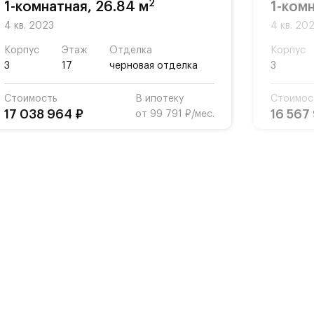
2
1-комнатная, 26.84 м
1-комн
4 кв. 2023
4 кв. 20
Корпус
Этаж
Отделка
Корпус
3
17
черновая отделка
3
Стоимость
В ипотеку
Стоимос
17 038 964 ₽
16 567
от 99 791 ₽/мес.