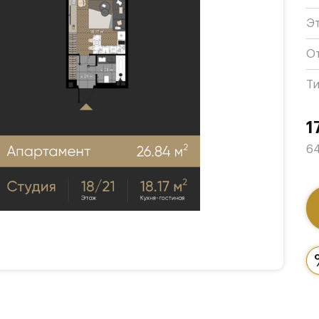
Э
О
Т
1
64