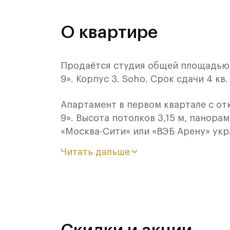
О квартире
Продаётся студия общей площадью 2
9». Корпус 3. Soho. Срок сдачи 4 кв.
Апартамент в первом квартале с о
9». Высота потолков 3,15 м, панор
«Москва-Сити» или «ВЭБ Арену» ук
планировка, shell&core от застрой
Читать дальше
дизайнерские идеи. Алюминиевый о
Премиальные сервисы, в том числе 
управления зданием, видеонаблюден
бесконтактный доступ через face i
через мобильное приложение, личны
valet parkig. На приватной террито