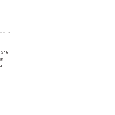
Зорге
орге
на
я
»,
омом»
ы,
 и