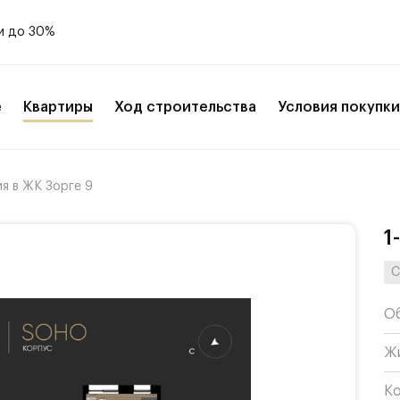
и до 30%
е
Квартиры
Ход строительства
Условия покупки
я в ЖК Зорге 9
1
С
О
Ж
К