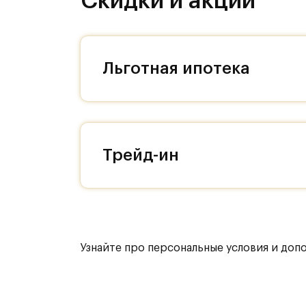
Скидки и акции
спа, собственный парк.
Льготная ипотека
Трейд-ин
Узнайте про персональные условия и доп