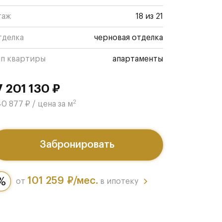
таж
18 из 21
тделка
черновая отделка
ип квартиры
апартаменты
7 201 130 ₽
2
0 877 ₽ / цена за м
Забронировать
101 259 ₽/мес.
от
в ипотеку