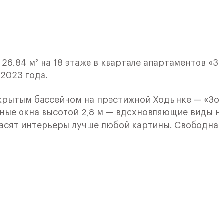
6.84 м² на 18 этаже в квартале апартаментов «
 2023 года.
ткрытым бассейном на престижной Ходынке — «З
амные окна высотой 2,8 м — вдохновляющие виды 
расят интерьеры лучше любой картины. Свободна
щика позволят реализовать самые смелые
конный профиль и энергосберегающие окна.
и уникальные: автоматизированная система
ие в лобби, на этажах и во дворе, «умные лифты
d и ble-метку в смартфоне, управление «умным д
й кабинет инвестора, консьерж-сервис, беллмен
рии квартала коворкинг, фитнес-клуб, йога-центр