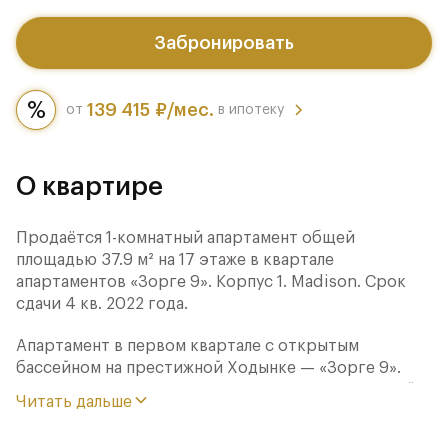
Забронировать
139 415 ₽/мес.
от
в ипотеку
О квартире
Продаётся 1-комнатный апартамент общей
площадью 37.9 м² на 17 этаже в квартале
апартаментов «Зорге 9». Корпус 1. Madison. Срок
сдачи 4 кв. 2022 года.
Апартамент в первом квартале с открытым
бассейном на престижной Ходынке — «Зорге 9».
Высота потолков 3,15 м, панорамные окна высотой
Читать дальше
2,8 м — вдохновляющие виды на «Москва-Сити» или
«ВЭБ Арену» украсят интерьеры лучше любой