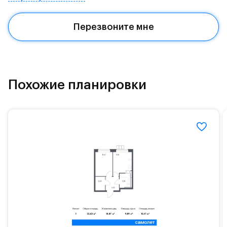
архитектурные детали - создают современный
облик проекта.
Перезвоните мне
Группа "Самолет" помогает своим клиентам
сэкономить не только деньги, но и время на
покупки для обустройства своего нового дома.
Каждый покупатель квартиры от группы "Самолет"
Похожие планировки
автоматически получает доступ к программе
привилегий.
Программа привилегий – это скидки, акции и
спецпредложения от известных брендов.#yan19-
2r1516062#