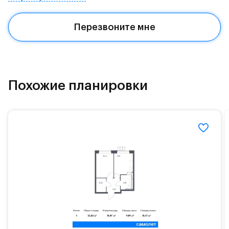
архитектурные детали - создают современный
облик проекта.
Перезвоните мне
Группа "Самолет" помогает своим клиентам
сэкономить не только деньги, но и время на
покупки для обустройства своего нового дома.
Каждый покупатель квартиры от группы "Самолет"
Похожие планировки
автоматически получает доступ к программе
привилегий.
Программа привилегий – это скидки, акции и
спецпредложения от известных брендов.#yan19-
2r1516062#