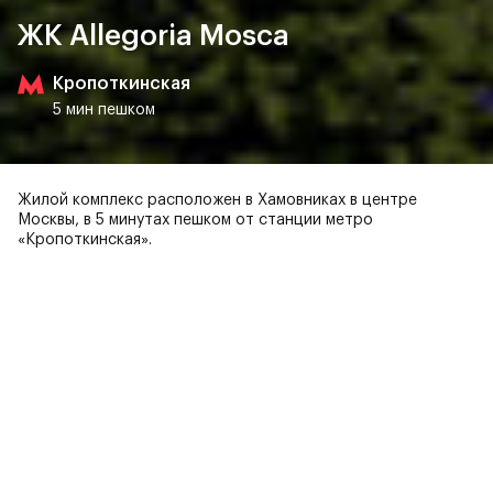
ЖК Allegoria Mosca
Кропоткинская
5 мин пешком
Жилой комплекс расположен в Хамовниках в центре
Москвы, в 5 минутах пешком от станции метро
«Кропоткинская».
Вас может заинтересовать
ЖК Allegoria Mosca —
уникальный комплекс
апартаментов