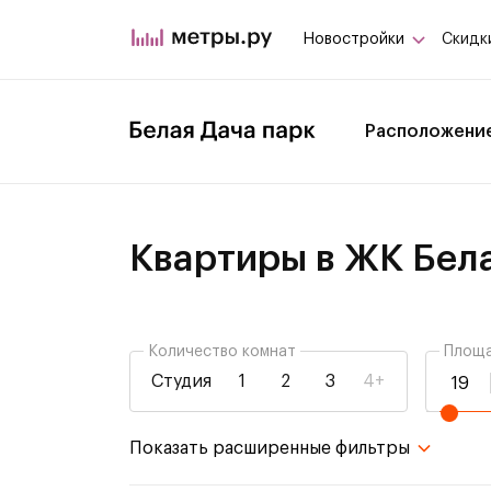
Новостройки
Скидк
Расположени
Квартиры в ЖК Бел
Количество комнат
Площа
Студия
1
2
3
4+
не важно
не важно
Показать расширенные фильтры