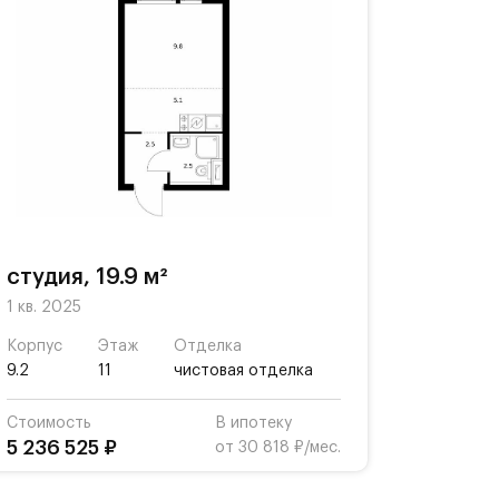
студия, 19.9 м²
1 кв. 2025
Корпус
Этаж
Отделка
9.2
11
чистовая отделка
Стоимость
В ипотеку
5 236 525 ₽
от 30 818 ₽/мес.