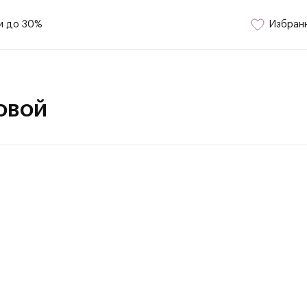
и до 30%
Избран
овой