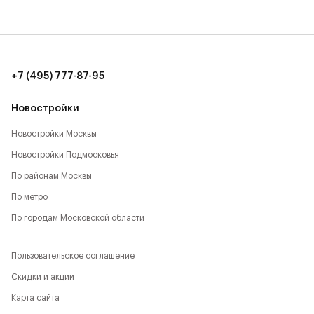
20 мин. до аэропорта Шереметьево (15 км)
8 мин. до ТЦ Метрополис (7 км)
10 мин. до ИКЕА, Мега (9 км)
+7 (495) 777-87-95
12 мин. до ТЦ Авиапарк (11 км)
Новостройки
Новостройки Москвы
Новостройки Подмосковья
По районам Москвы
По метро
По городам Московской области
Пользовательское соглашение
Скидки и акции
Карта сайта