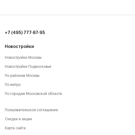
20 мин. до аэропорта Шереметьево (15 км)
8 мин. до ТЦ Метрополис (7 км)
10 мин. до ИКЕА, Мега (9 км)
+7 (495) 777-87-95
12 мин. до ТЦ Авиапарк (11 км)
Новостройки
Новостройки Москвы
Новостройки Подмосковья
По районам Москвы
По метро
По городам Московской области
Пользовательское соглашение
Скидки и акции
Карта сайта