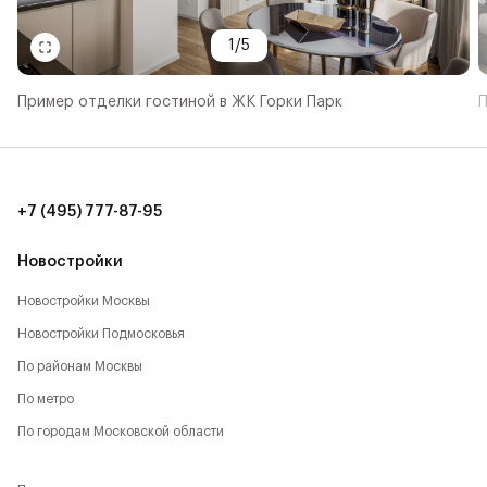
1
/
5
Пример отделки гостиной в ЖК Горки Парк
П
+7 (495) 777-87-95
Новостройки
Новостройки Москвы
Новостройки Подмосковья
По районам Москвы
По метро
По городам Московской области