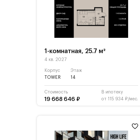
1-комнатная, 25.7 м²
4 кв. 2027
Корпус
Этаж
TOWER
14
Стоимость
В ипотеку
19 668 646 ₽
от 115 934 ₽/мес.