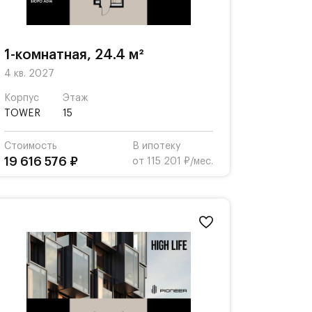
1-комнатная, 24.4 м²
4 кв. 2027
Корпус
Этаж
TOWER
15
Стоимость
В ипотеку
19 616 576 ₽
от 115 201 ₽/мес.