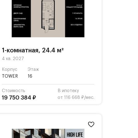
1-комнатная, 24.4 м²
4 кв. 2027
Корпус
Этаж
TOWER
16
Стоимость
В ипотеку
19 750 384 ₽
от 116 668 ₽/мес.