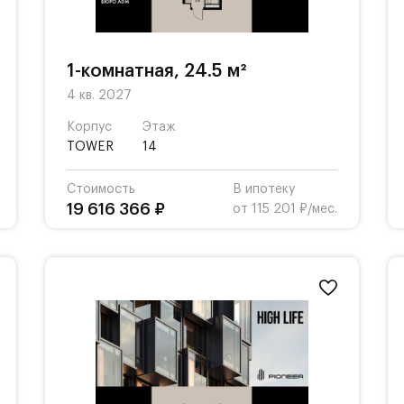
1-комнатная, 24.5 м²
4 кв. 2027
Корпус
Этаж
TOWER
14
Стоимость
В ипотеку
19 616 366 ₽
от 115 201 ₽/мес.