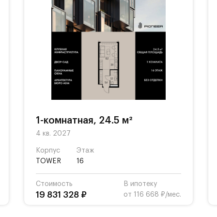
1-комнатная, 24.5 м²
4 кв. 2027
Корпус
Этаж
TOWER
16
Стоимость
В ипотеку
19 831 328 ₽
от 116 668 ₽/мес.