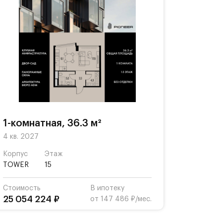
1-комнатная, 36.3 м²
4 кв. 2027
Корпус
Этаж
TOWER
15
Стоимость
В ипотеку
25 054 224 ₽
от 147 486 ₽/мес.