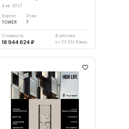
4 кв. 2027
Корпус
Этаж
TOWER
7
Стоимость
В ипотеку
18 944 624 ₽
от 111 532 ₽/мес.