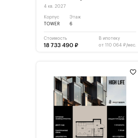
4 кв. 2027
Корпус
Этаж
TOWER
6
Стоимость
В ипотеку
18 733 490 ₽
от 110 064 ₽/мес.