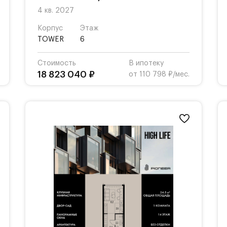
4 кв. 2027
Корпус
Этаж
TOWER
6
Стоимость
В ипотеку
18 823 040 ₽
от 110 798 ₽/мес.