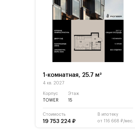
1-комнатная, 25.7 м²
4 кв. 2027
Корпус
Этаж
TOWER
15
Стоимость
В ипотеку
19 753 224 ₽
от 116 668 ₽/мес.