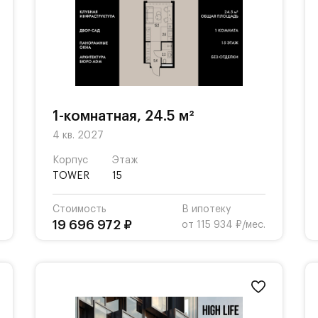
1-комнатная, 24.5 м²
4 кв. 2027
Корпус
Этаж
TOWER
15
Стоимость
В ипотеку
19 696 972 ₽
от 115 934 ₽/мес.