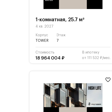
1-комнатная, 25.7 м²
4 кв. 2027
Корпус
Этаж
TOWER
7
Стоимость
В ипотеку
18 964 004 ₽
от 111 532 ₽/мес.