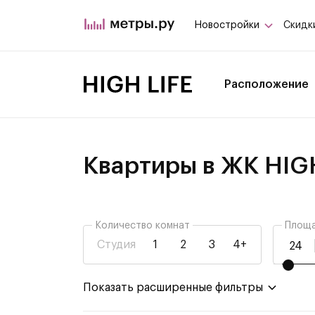
Новостройки
Скидк
Расположение
Квартиры в ЖК HIG
Количество комнат
Площа
Студия
1
2
3
4+
не важно
не важно
Показать расширенные фильтры