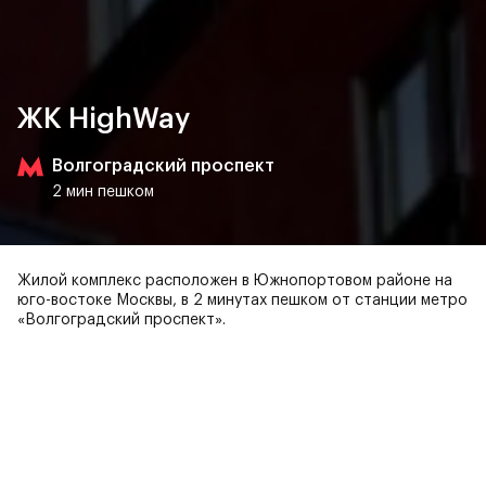
ЖК HighWay
Волгоградский проспект
2 мин пешком
Жилой комплекс расположен в Южнопортовом районе на
юго-востоке Москвы, в 2 минутах пешком от станции метро
«Волгоградский проспект».
Вас может заинтересовать
ЖК HighWay — идеальный
выбор для жизни