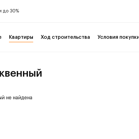
и до 30%
е
Квартиры
Ход строительства
Условия покупк
юквенный
й не найдена