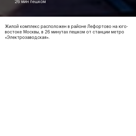
26 мин пешком
Жилой комплекс расположен в районе Лефортово на юго-
востоке Москвы, в 26 минутах пешком от станции метро
«Электрозаводская».
Вас может заинтересовать
Новостройка бизнес-класса в
историческом районе Москвы
Видео о ЖК
Жилой комплекс расположен в районе Лефортово
на юго-востоке Москвы, в 26 минутах пешком от
станции метро «Электрозаводская».