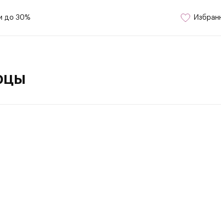
и до 30%
Избран
рцы