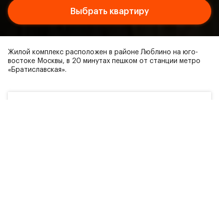
Выбрать квартиру
Жилой комплекс расположен в районе Люблино на юго-
востоке Москвы, в 20 минутах пешком от станции метро
«Братиславская».
Студии
Вас может заинтересовать
2
19.7 — 25.6 м
6.9
от
млн ₽
1 комнатные
2
32.0 — 44.4 м
9.1
от
млн ₽