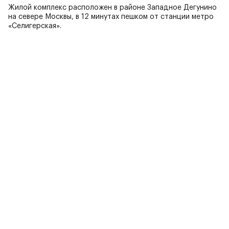
Жилой комплекс расположен в районе Западное Дегунино
на севере Москвы, в 12 минутах пешком от станции метро
«Селигерская».
Вас может заинтересовать
ЖК Любовь и голуби — любовь в
уюте и спокойствии
Видео о ЖК
Жилой комплекс расположен в районе Западное
Дегунино на севере Москвы, в 12 минутах пешком от
станции метро «Селигерская».
Рейтинг пользователей
ЖК Бадаевский
от 50.4 млн ₽