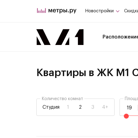
Новостройки
Скидк
Расположени
Квартиры в ЖК М1 
Количество комнат
Площа
Студия
1
2
3
4+