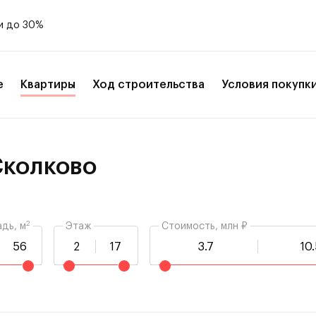
и до 30%
е
Квартиры
Ход строительства
Условия покупк
Сколково
2
дь, м
Этаж
Стоимость, млн ₽