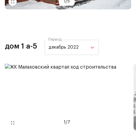
1
/
5
Период
дом 1 а-5
декабрь 2022
1
/
7