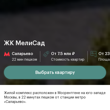
ЖК МелиСад
Саларьево
От 7.5 млн ₽
От 23
22 мин пешком
Стоимость квартир
Площа
Выбрать квартиру
Жилой комплекс расположен в Мосрентгене на юго-западе
Москвы, в 22 минутах пешком от станции метро
«Саларьево».