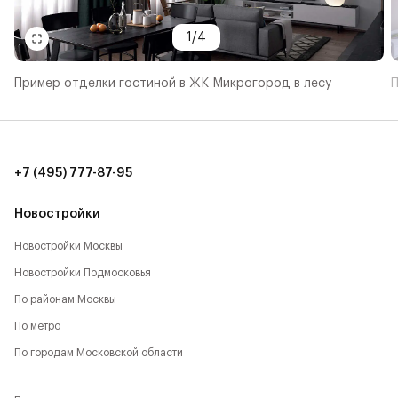
1
/
4
Пример отделки гостиной в ЖК Микрогород в лесу
П
+7 (495) 777-87-95
Новостройки
Новостройки Москвы
Новостройки Подмосковья
По районам Москвы
По метро
По городам Московской области