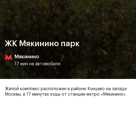
ЖК Мякинино парк
Мякинино
17 мин на автомобиле
Жилой комплекс расположен в районе Кунцево на западе
Москвы, в 17 минутах езды от станции метро «Мякинино».
Мякинино парк — жилой
Вас может заинтересовать
квартал на полуострове