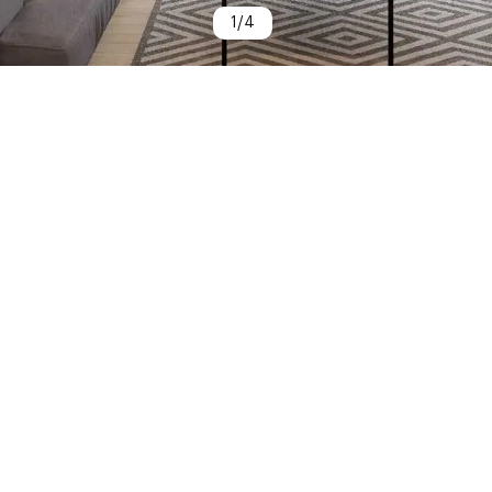
1
/
4