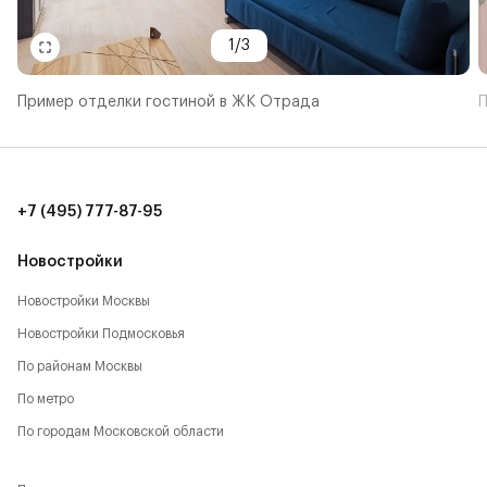
1
/
3
Пример отделки гостиной в ЖК Отрада
П
+7 (495) 777-87-95
Новостройки
Новостройки Москвы
Новостройки Подмосковья
По районам Москвы
По метро
По городам Московской области