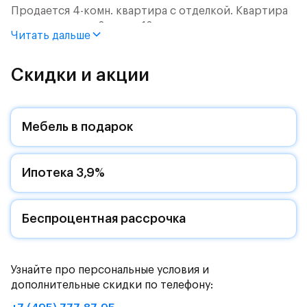
Продается 4-комн. квартира с отделкой. Квартира
расположена на 2 этаже 12 этажного монолитного
Читать дальше
дома (Корпус 2.2, Секция 9) в ЖК «Пятницкие Луга»
от группы «Самолет».
Скидки и акции
Цена указана с учетом готовой отделки и кухни.
Жилой комплекс в городском округе
Мебель в подарок
Солнечногорск, рядом с Захаринской поймой и
Митинским лесопарком.
Ипотека 3,9%
Путь до МКАД на автомобиле займет - 15 минут по
Пятницкому шоссе: специально для жителей будет
обустроен собственный выезд на новую магистраль.
Дорога до метро «Пятницкое шоссе» займет 12
Беспроцентная рассрочка
минут на автомобиле или полчаса на автобусе -
рядом с жилым комплексом есть остановки
общественного транспорта.
Узнайте про персональные условия и
дополнительные скидки по телефону:
Комфортные монолитные дома высотой 11-12 этажей