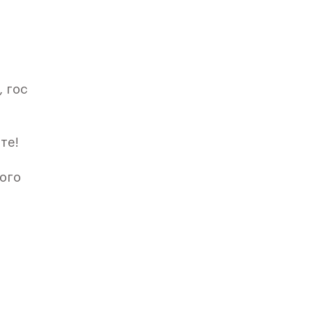
 гос
те!
ного
».