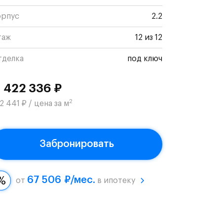
орпус
2.2
таж
12 из 12
тделка
под ключ
1 422 336 ₽
2
2 441 ₽ / цена за м
Забронировать
67 506 ₽/мес.
от
в ипотеку