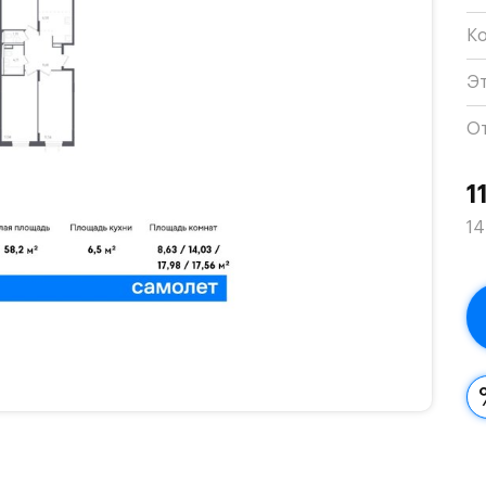
К
Э
О
1
14