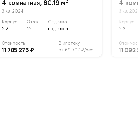
2
4-комнатная, 80.19 м
4-ком
3 кв. 2024
3 кв. 20
Корпус
Этаж
Отделка
Корпус
2.2
12
под ключ
2.2
Стоимость
В ипотеку
Стоимос
11 785 276 ₽
11 092 
от 69 707 ₽/мес.