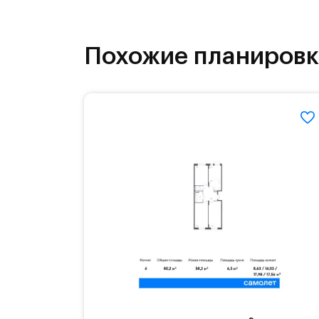
бульвары и берег реки Банька стан
Похожие планиров