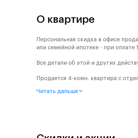
О квартире
Персональная скидка в офисе прода
или семейной ипотеке - при оплате 
Все детали об этой и других дейст
Продается 4-комн. квартира с отде
монолитного дома (Корпус 2.2, Секц
Читать дальше
Цена указана с учетом готовой отде
Жилой комплекс в городском округ
Митинским лесопарком.