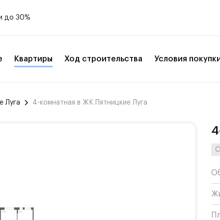
и до 30%
е
Квартиры
Ход строительства
Условия покупк
е Луга
4-комнатная в ЖК Пятницкие Луга
4
С
О
Ж
П