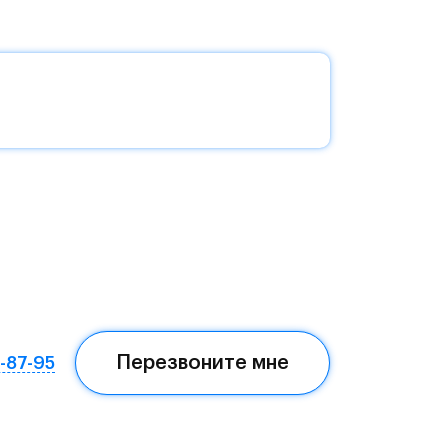
ля
о
с
а и
на
и и
Перезвоните мне
7-87-95
е