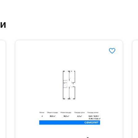
ут благоустроенной зоной отдыха.#yan19-2r13368
ки