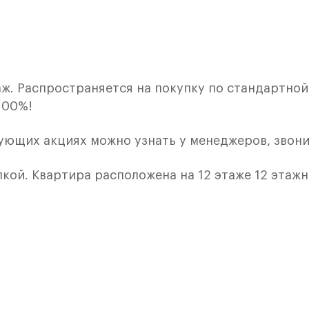
ж. Распространяется на покупку по стандартной,
100%!
вующих акциях можно узнать у менеджеров, звони
лкой. Квартира расположена на 12 этаже 12 этаж
ия 4) в ЖК «Пятницкие Луга» от группы «Самолет
лки и кухни.
е Солнечногорск, рядом с Захаринской поймой и