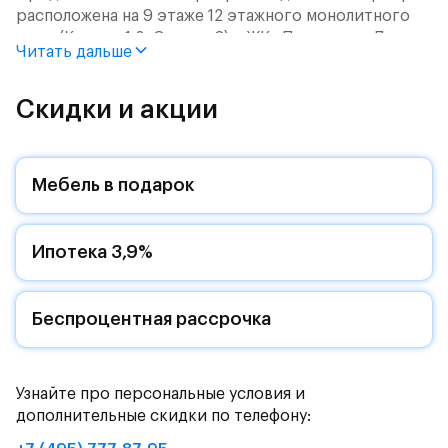
расположена на 9 этаже 12 этажного монолитного
дома (Корпус 1.2, Секция 8) в ЖК «Пятницкие Луга»
Читать дальше
от группы «Самолет».
Цена указана с учетом готовой отделки и кухни.
Скидки и акции
Жилой комплекс в городском округе
Солнечногорск, рядом с Захаринской поймой и
Мебель в подарок
Митинским лесопарком.
Путь до МКАД на автомобиле займет - 15 минут по
Ипотека 3,9%
Пятницкому шоссе: специально для жителей будет
обустроен собственный выезд на новую магистраль.
Дорога до метро «Пятницкое шоссе» займет 12
минут на автомобиле или полчаса на автобусе -
Беспроцентная рассрочка
рядом с жилым комплексом есть остановки
общественного транспорта.
Узнайте про персональные условия и
Комфортные монолитные дома высотой 11-12 этажей
дополнительные скидки по телефону:
с закрытыми дворами.