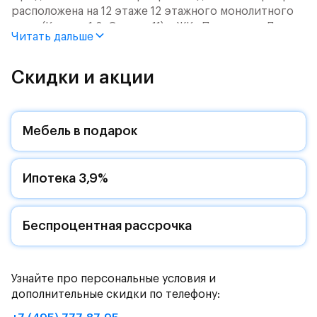
расположена на 12 этаже 12 этажного монолитного
дома (Корпус 1.2, Секция 11) в ЖК «Пятницкие Луга»
Читать дальше
от группы «Самолет».
Цена указана с учетом готовой отделки и кухни.
Скидки и акции
Жилой комплекс в городском округе
Солнечногорск, рядом с Захаринской поймой и
Мебель в подарок
Митинским лесопарком.
Путь до МКАД на автомобиле займет - 15 минут по
Ипотека 3,9%
Пятницкому шоссе: специально для жителей будет
обустроен собственный выезд на новую магистраль.
Дорога до метро «Пятницкое шоссе» займет 12
минут на автомобиле или полчаса на автобусе -
Беспроцентная рассрочка
рядом с жилым комплексом есть остановки
общественного транспорта.
Узнайте про персональные условия и
Комфортные монолитные дома высотой 11-12 этажей
дополнительные скидки по телефону:
с закрытыми дворами.