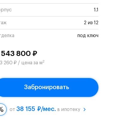
орпус
1.1
таж
2 из 12
тделка
под ключ
 543 800 ₽
2
3 260 ₽ / цена за м
Забронировать
38 155 ₽/мес.
от
в ипотеку