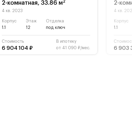
2
2-комнатная, 33.86 м
2-ком
4 кв. 2023
4 кв. 20
Корпус
Этаж
Отделка
Корпус
1.1
12
под ключ
1.1
Стоимость
В ипотеку
Стоимос
6 904 104 ₽
6 903 
от 41 090 ₽/мес.