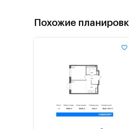
Для детей всех возрастов появятся
бульвары и берег реки Банька стан
Похожие планиров