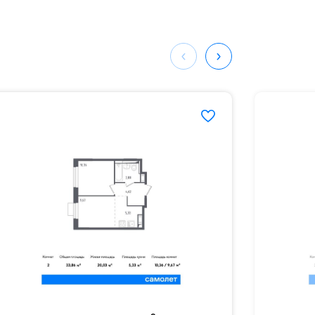
е
54#