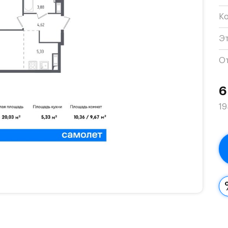
К
Э
О
6
19