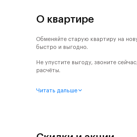
О квартире
Обменяйте старую квартиру на нову
быстро и выгодно.
Не упустите выгоду, звоните сейчас
расчёты.
Продается 2-комн. квартира с отде
Читать дальше
монолитного дома (Корпус 1.1, Секц
Цена указана с учетом готовой отде
Жилой комплекс в городском округ
Митинским лесопарком.