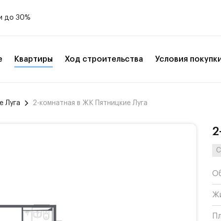
и до 30%
е
Квартиры
Ход строительства
Условия покупк
е Луга
2-комнатная в ЖК Пятницкие Луга
2
С
О
Ж
П