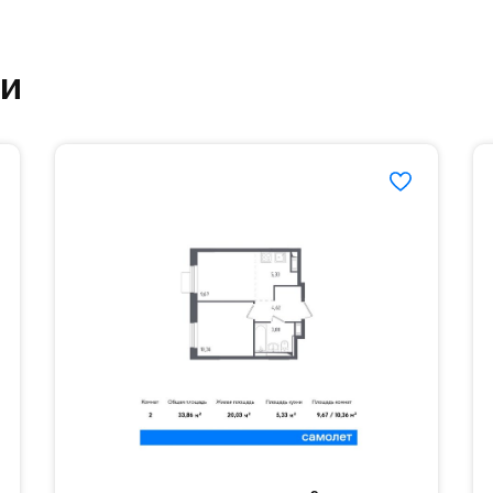
 два тематических плейхаба. Зеленые пешеходны
ут благоустроенной зоной отдыха.#yan19-2r11848
ки