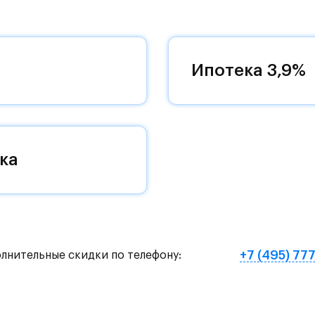
 - 15 минут по Пятницкому шоссе: специально д
ый выезд на новую магистраль. Дорога до метр
на автомобиле или полчаса на автобусе - рядом 
Ипотека 3,9%
общественного транспорта.
ой 11-12 этажей с закрытыми дворами.
ька и благоустроенные парки: Захаринская пойм
ка
ба Середниково.
школ на 2450 учеников, четырех детских садов 
рвых этажах домов откроются магазины, пекарн
+7 (495) 77
олнительные скидки по телефону:
ространство с зонами отдыха, семейным садом с
и рябиновыми аллеями.