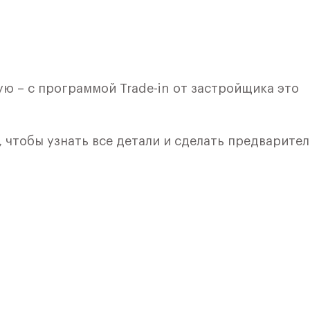
ю – с программой Trade-in от застройщика это
, чтобы узнать все детали и сделать предварите
лкой. Квартира расположена на 2 этаже 12 этажн
ия 10) в ЖК «Пятницкие Луга» от группы «Самолет
лки и кухни.
е Солнечногорск, рядом с Захаринской поймой и