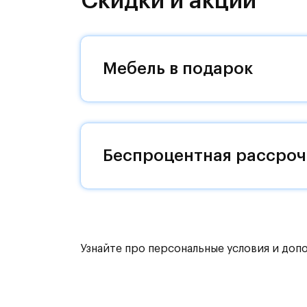
Скидки и акции
Путь до МКАД на автомобиле займет
жителей будет обустроен собственн
«Пятницкое шоссе» займет 12 минут 
Мебель в подарок
жилым комплексом есть остановки 
Комфортные монолитные дома высот
Жилой комплекс окружают река Бан
Беспроцентная рассроч
Митинский лесопарк. В 5 км - усадь
Запланировано строительство двух 
1200 малышей и поликлиники. Не пе
кафе.
Узнайте про персональные условия и доп
Внутренний двор - тихое зеленое п
детскими площадками, цветниками 