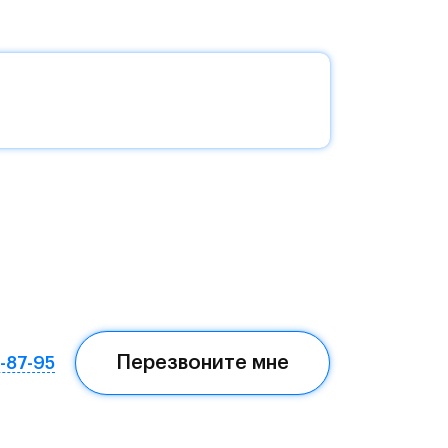
ля
о
с
а и
на
и и
Перезвоните мне
7-87-95