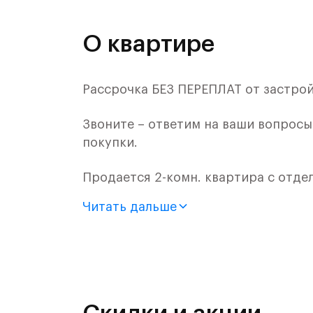
О квартире
Рассрочка БЕЗ ПЕРЕПЛАТ от застро
Звоните – ответим на ваши вопрос
покупки.
Продается 2-комн. квартира с отде
монолитного дома (Корпус 1.2, Секц
Читать дальше
Цена указана с учетом готовой отде
Жилой комплекс в городском округ
Митинским лесопарком.