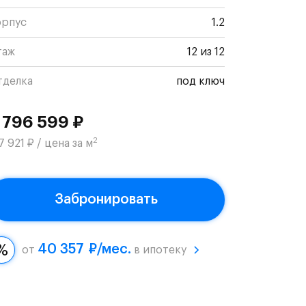
орпус
1.2
таж
12 из 12
тделка
под ключ
 796 599 ₽
2
7 921 ₽ / цена за м
Забронировать
40 357 ₽/мес.
от
в ипотеку