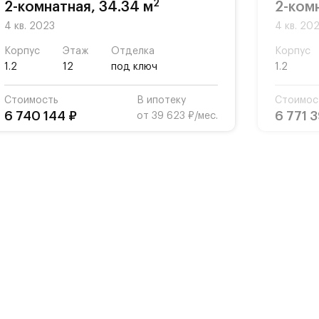
2
2-комнатная, 34.34 м
2-ком
4 кв. 2023
4 кв. 20
Корпус
Этаж
Отделка
Корпус
1.2
12
под ключ
1.2
Стоимость
В ипотеку
Стоимос
6 740 144 ₽
6 771 
от 39 623 ₽/мес.