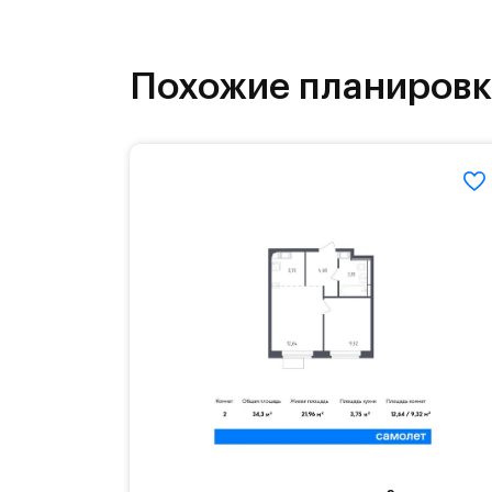
бульвары и берег реки Банька стан
Похожие планиров