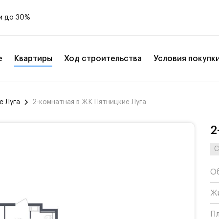
и до 30%
е
Квартиры
Ход строительства
Условия покупк
е Луга
2-комнатная в ЖК Пятницкие Луга
2
С
О
Ж
П