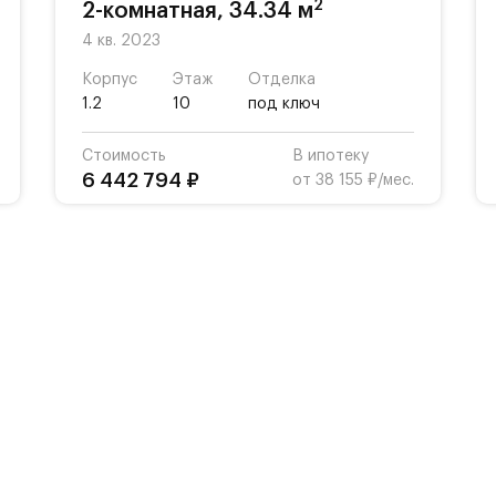
2
2-комнатная, 34.34 м
4 кв. 2023
Корпус
Этаж
Отделка
1.2
10
под ключ
Стоимость
В ипотеку
6 442 794 ₽
от 38 155 ₽/мес.