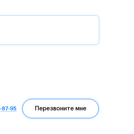
ля
о
с
а и
на
и и
Перезвоните мне
7-87-95
е