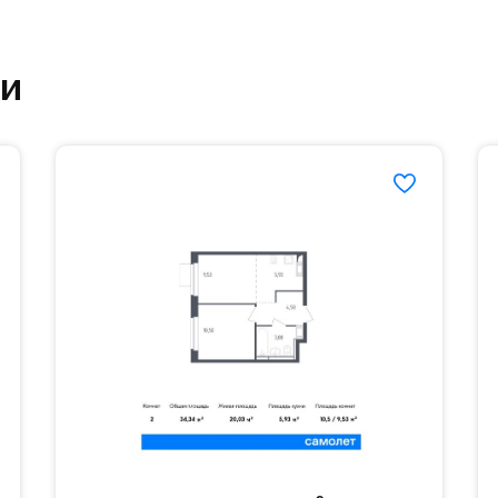
ут благоустроенной зоной отдыха.#yan19-2r11850
ки