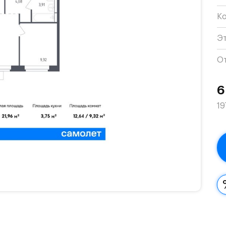
К
Э
О
6
19