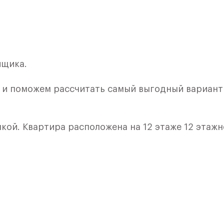
йщика.
ы и поможем рассчитать самый выгодный вариант
лкой. Квартира расположена на 12 этаже 12 этажн
ия 10) в ЖК «Пятницкие Луга» от группы «Самоле
лки и кухни.
е Солнечногорск, рядом с Захаринской поймой и