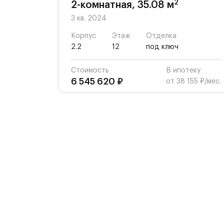
2
2-комнатная, 35.08 м
3 кв. 2024
Корпус
Этаж
Отделка
2.2
12
под ключ
Стоимость
В ипотеку
6 545 620 ₽
от 38 155 ₽/мес.