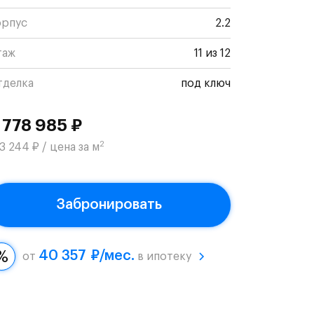
орпус
2.2
таж
11 из 12
тделка
под ключ
 778 985 ₽
2
3 244 ₽ / цена за м
Забронировать
40 357 ₽/мес.
от
в ипотеку