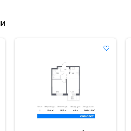
ут благоустроенной зоной отдыха.#yan19-2r13274
ки