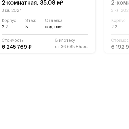
2
2-комнатная, 35.08 м
2-комн
3 кв. 2024
3 кв. 20
Корпус
Этаж
Отделка
Корпус
2.2
8
под ключ
2.2
Стоимость
В ипотеку
Стоимос
6 245 769 ₽
6 192 
от 36 688 ₽/мес.