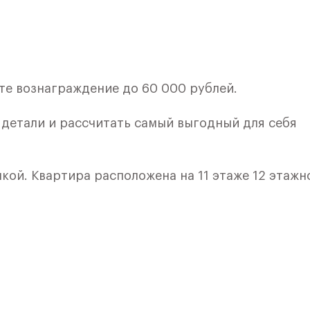
те вознаграждение до 60 000 рублей.
е детали и рассчитать самый выгодный для себя
кой. Квартира расположена на 11 этаже 12 этажн
ия 8) в ЖК «Пятницкие Луга» от группы «Самолет
лки и кухни.
е Солнечногорск, рядом с Захаринской поймой и