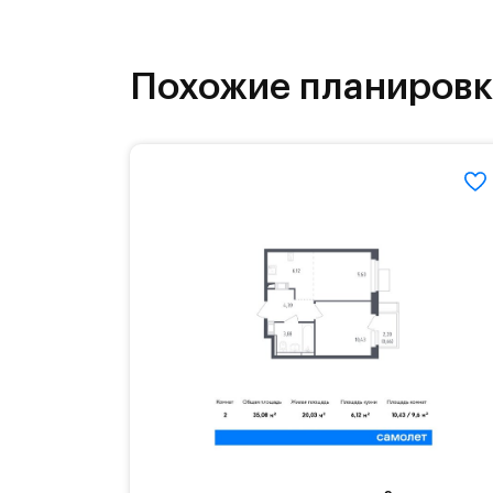
бульвары и берег реки Банька стан
Похожие планиров