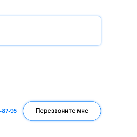
ля
о
с
а и
на
и и
Перезвоните мне
7-87-95
е