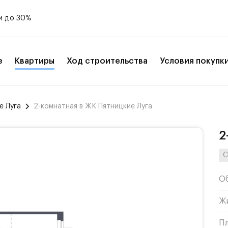
и до 30%
е
Квартиры
Ход строительства
Условия покупк
е Луга
2-комнатная в ЖК Пятницкие Луга
2
С
О
Ж
П