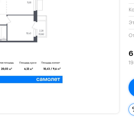
К
Э
О
6
19