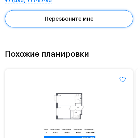
+7 (495) 777-87-95
благоустроенные парки: Захаринская пойма и
Митинский лесопарк. В 5 км - усадьба Середниково.
Перезвоните мне
Запланировано строительство двух школ на 2450
учеников, четырех детских садов на 1200 малышей и
поликлиники. Не первых этажах домов откроются
магазины, пекарни и кафе.
Похожие планировки
Внутренний двор - тихое зеленое пространство с
зонами отдыха, семейным садом с детскими
площадками, цветниками и рябиновыми аллеями.
Для детей всех возрастов появятся два
тематических плейхаба. Зеленые пешеходные
бульвары и берег реки Банька станут
благоустроенной зоной отдыха.#yan19-2r1480151#