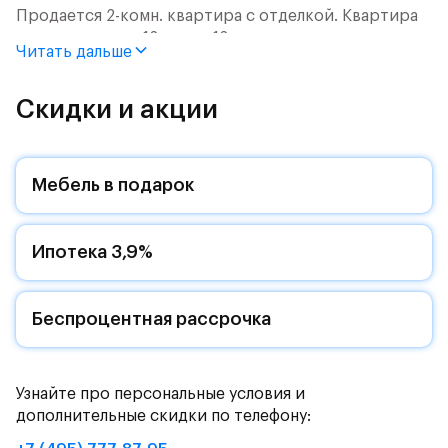
Продается 2-комн. квартира с отделкой. Квартира
расположена на 12 этаже 12 этажного монолитного
Читать дальше
дома (Корпус 2.2, Секция 12) в ЖК «Пятницкие Луга»
от группы «Самолет».
Скидки и акции
Цена указана с учетом готовой отделки и кухни.
Жилой комплекс в городском округе
Мебель в подарок
Солнечногорск, рядом с Захаринской поймой и
Митинским лесопарком.
Ипотека 3,9%
Путь до МКАД на автомобиле займет - 15 минут по
Пятницкому шоссе: специально для жителей будет
обустроен собственный выезд на новую магистраль.
Дорога до метро «Пятницкое шоссе» займет 12
Беспроцентная рассрочка
минут на автомобиле или полчаса на автобусе -
рядом с жилым комплексом есть остановки
общественного транспорта.
Узнайте про персональные условия и
дополнительные скидки по телефону:
Комфортные монолитные дома высотой 11-12 этажей