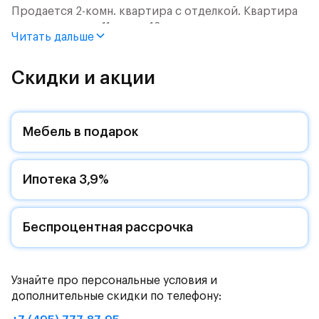
Продается 2-комн. квартира с отделкой. Квартира
расположена на 11 этаже 12 этажного монолитного
Читать дальше
дома (Корпус 2.2, Секция 7) в ЖК «Пятницкие Луга»
от группы «Самолет».
Скидки и акции
Цена указана с учетом готовой отделки и кухни.
Жилой комплекс в городском округе
Мебель в подарок
Солнечногорск, рядом с Захаринской поймой и
Митинским лесопарком.
Ипотека 3,9%
Путь до МКАД на автомобиле займет - 15 минут по
Пятницкому шоссе: специально для жителей будет
обустроен собственный выезд на новую магистраль.
Дорога до метро «Пятницкое шоссе» займет 12
Беспроцентная рассрочка
минут на автомобиле или полчаса на автобусе -
рядом с жилым комплексом есть остановки
общественного транспорта.
Узнайте про персональные условия и
дополнительные скидки по телефону:
Комфортные монолитные дома высотой 11-12 этажей