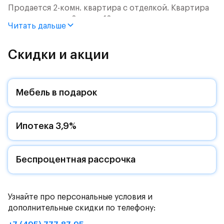
Продается 2-комн. квартира с отделкой. Квартира
расположена на 2 этаже 12 этажного монолитного
Читать дальше
дома (Корпус 2.2, Секция 7) в ЖК «Пятницкие Луга»
от группы «Самолет».
Скидки и акции
Цена указана с учетом готовой отделки и кухни.
Жилой комплекс в городском округе
Мебель в подарок
Солнечногорск, рядом с Захаринской поймой и
Митинским лесопарком.
Ипотека 3,9%
Путь до МКАД на автомобиле займет - 15 минут по
Пятницкому шоссе: специально для жителей будет
обустроен собственный выезд на новую магистраль.
Дорога до метро «Пятницкое шоссе» займет 12
Беспроцентная рассрочка
минут на автомобиле или полчаса на автобусе -
рядом с жилым комплексом есть остановки
общественного транспорта.
Узнайте про персональные условия и
дополнительные скидки по телефону:
Комфортные монолитные дома высотой 11-12 этажей