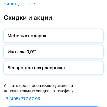
дома (Корпус 2.1, Секция 9) в ЖК «Пятницкие Луга»
Читать дальше
от группы «Самолет».
Цена указана с учетом готовой отделки и кухни.
Скидки и акции
Жилой комплекс в городском округе
Солнечногорск, рядом с Захаринской поймой и
Мебель в подарок
Митинским лесопарком.
Путь до МКАД на автомобиле займет - 15 минут по
Ипотека 3,9%
Пятницкому шоссе: специально для жителей будет
обустроен собственный выезд на новую магистраль.
Дорога до метро «Пятницкое шоссе» займет 12
минут на автомобиле или полчаса на автобусе -
Беспроцентная рассрочка
рядом с жилым комплексом есть остановки
общественного транспорта.
Узнайте про персональные условия и
Комфортные монолитные дома высотой 11-12 этажей
дополнительные скидки по телефону:
с закрытыми дворами.
+7 (495) 777-87-95
Жилой комплекс окружают река Банька и