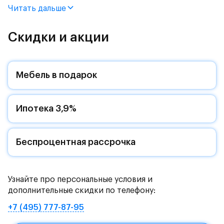
Читать дальше
Продается квартира-студия с отделкой. Квартира
расположена на 5 этаже 12 этажного монолитного
дома (Корпус 1.1, Секция 5) в ЖК «Пятницкие Луга»
Скидки и акции
от группы «Самолет».
Цена указана с учетом готовой отделки и кухни.
Мебель в подарок
Жилой комплекс в городском округе
Солнечногорск, рядом с Захаринской поймой и
Ипотека 3,9%
Митинским лесопарком.
Путь до МКАД на автомобиле займет - 15 минут по
Пятницкому шоссе: специально для жителей будет
Беспроцентная рассрочка
обустроен собственный выезд на новую магистраль.
Дорога до метро «Пятницкое шоссе» займет 12
минут на автомобиле или полчаса на автобусе -
Узнайте про персональные условия и
рядом с жилым комплексом есть остановки
дополнительные скидки по телефону:
общественного транспорта.
+7 (495) 777-87-95
Комфортные монолитные дома высотой 11-12 этажей