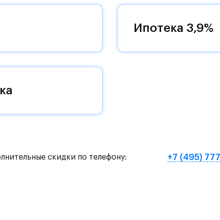
ый выезд на новую магистраль. Дорога до метр
на автомобиле или полчаса на автобусе - рядом 
Ипотека 3,9%
общественного транспорта.
ой 11-12 этажей с закрытыми дворами.
ька и благоустроенные парки: Захаринская пойм
ка
ба Середниково.
школ на 2450 учеников, четырех детских садов 
рвых этажах домов откроются магазины, пекарн
+7 (495) 77
олнительные скидки по телефону:
ространство с зонами отдыха, семейным садом с
и рябиновыми аллеями.
 два тематических плейхаба. Зеленые пешеходны