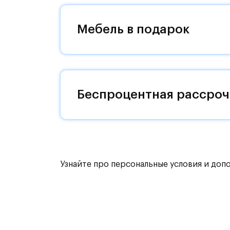
жителей будет обустроен собственн
«Пятницкое шоссе» займет 12 минут 
Мебель в подарок
жилым комплексом есть остановки 
Комфортные монолитные дома высот
Жилой комплекс окружают река Бан
Беспроцентная рассроч
Митинский лесопарк. В 5 км - усадь
Запланировано строительство двух 
1200 малышей и поликлиники. Не пе
кафе.
Узнайте про персональные условия и доп
Внутренний двор - тихое зеленое п
детскими площадками, цветниками 
Для детей всех возрастов появятся