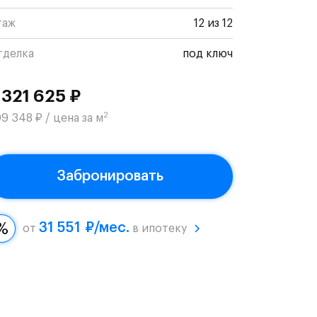
таж
12 из 12
тделка
под ключ
 321 625 ₽
2
9 348 ₽ / цена за м
Забронировать
31 551 ₽/мес.
от
в ипотеку