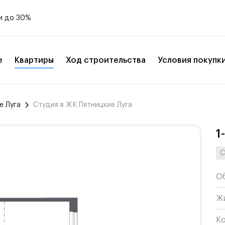
и до 30%
е
Квартиры
Ход строительства
Условия покупк
е Луга
Студия в ЖК Пятницкие Луга
1
С
О
Ж
К