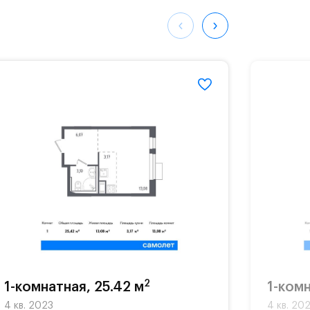
98#
2
1-комнатная, 25.42 м
1-комн
4 кв. 2023
4 кв. 20