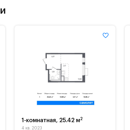
ут благоустроенной зоной отдыха.#yan19-2r11850
ки
2
1-комнатная, 25.42 м
4 кв. 2023