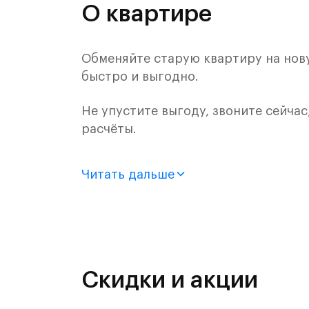
О квартире
Обменяйте старую квартиру на нову
быстро и выгодно.
Не упустите выгоду, звоните сейчас
расчёты.
Продается квартира-студия с отдел
Читать дальше
монолитного дома (Корпус 1.2, Секц
Цена указана с учетом готовой отде
Жилой комплекс в городском округ
Митинским лесопарком.
Скидки и акции
Путь до МКАД на автомобиле займет