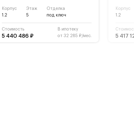
Корпус
Этаж
Отделка
Корпус
1.2
5
под ключ
1.2
Стоимость
В ипотеку
Стоимос
5 440 486 ₽
5 417 1
от 32 285 ₽/мес.