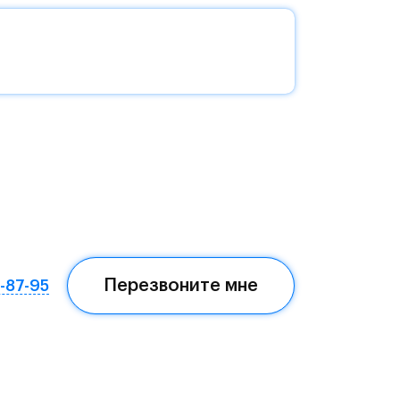
о
с
а и
на
и и
Перезвоните мне
7-87-95
е