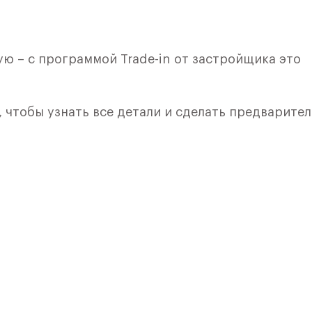
ю – с программой Trade-in от застройщика это
, чтобы узнать все детали и сделать предварите
кой. Квартира расположена на 12 этаже 12 этажн
ия 11) в ЖК «Пятницкие Луга» от группы «Самолет
лки и кухни.
е Солнечногорск, рядом с Захаринской поймой и
 - 15 минут по Пятницкому шоссе: специально д