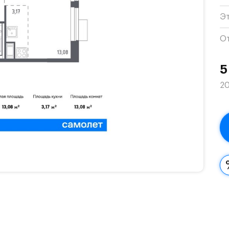
Э
О
5
20