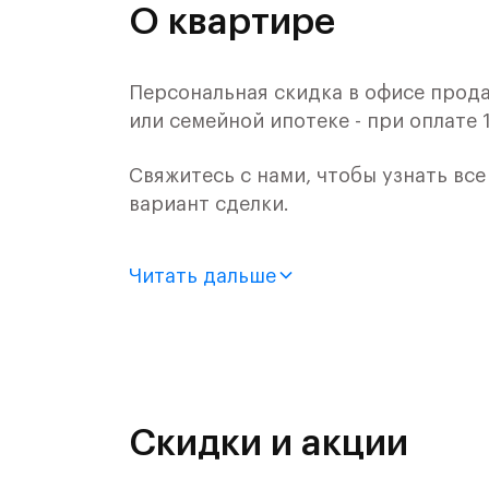
О квартире
Персональная скидка в офисе прода
или семейной ипотеке - при оплате 
Свяжитесь с нами, чтобы узнать вс
вариант сделки.
Продается квартира-студия с отдел
Читать дальше
монолитного дома (Корпус 1.2, Секц
Цена указана с учетом готовой отде
Жилой комплекс в городском округ
Митинским лесопарком.
Скидки и акции
Путь до МКАД на автомобиле займет