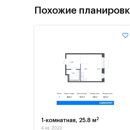
бульвары и берег реки Банька стан
Похожие планиров
2
1-комнатная, 25.8 м
4 кв. 2023