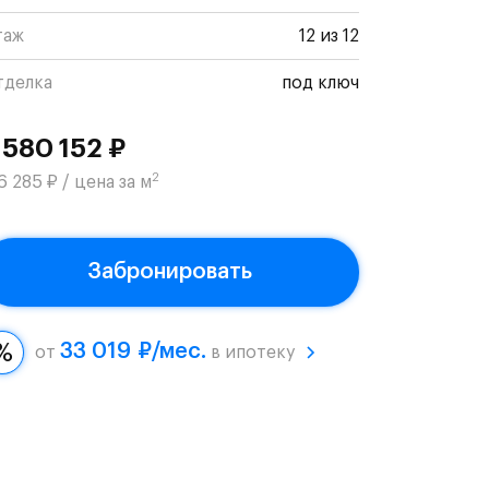
таж
12 из 12
тделка
под ключ
 580 152 ₽
2
6 285 ₽ / цена за м
Забронировать
33 019 ₽/мес.
от
в ипотеку