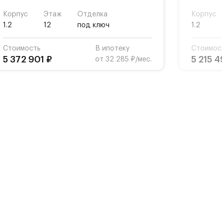
Корпус
Этаж
Отделка
Корпус
1.2
12
под ключ
1.2
Стоимость
В ипотеку
Стоимос
5 372 901 ₽
5 215 4
от 32 285 ₽/мес.