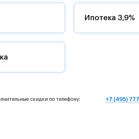
ый выезд на новую магистраль. Дорога до метр
на автомобиле или полчаса на автобусе - рядом 
Ипотека 3,9%
общественного транспорта.
ой 11-12 этажей с закрытыми дворами.
ька и благоустроенные парки: Захаринская пойм
ка
ба Середниково.
школ на 2450 учеников, четырех детских садов 
рвых этажах домов откроются магазины, пекарн
+7 (495) 77
олнительные скидки по телефону:
ространство с зонами отдыха, семейным садом с
и рябиновыми аллеями.
 два тематических плейхаба. Зеленые пешеходны