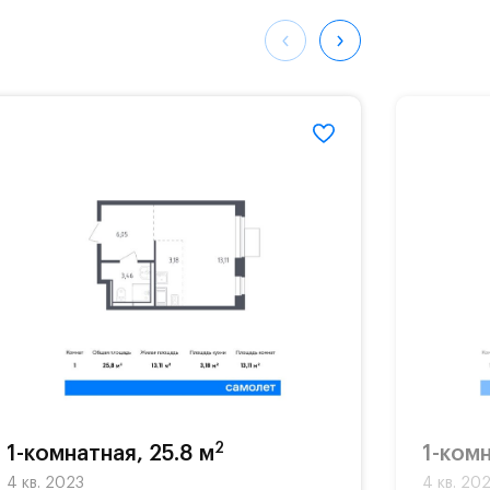
97#
2
1-комнатная, 25.8 м
1-комн
4 кв. 2023
4 кв. 20