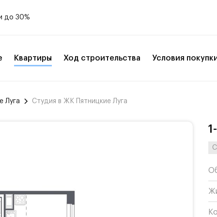
и до 30%
е
Квартиры
Ход строительства
Условия покупк
е Луга
Студия в ЖК Пятницкие Луга
1
С
О
Ж
К