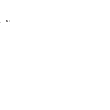
 гос
ого
».
ля