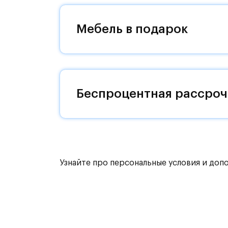
жителей будет обустроен собственн
«Пятницкое шоссе» займет 12 минут 
Мебель в подарок
жилым комплексом есть остановки 
Комфортные монолитные дома высот
Жилой комплекс окружают река Бан
Беспроцентная рассроч
Митинский лесопарк. В 5 км - усадь
Запланировано строительство двух 
1200 малышей и поликлиники. Не пе
кафе.
Узнайте про персональные условия и доп
Внутренний двор - тихое зеленое п
детскими площадками, цветниками 
Для детей всех возрастов появятся