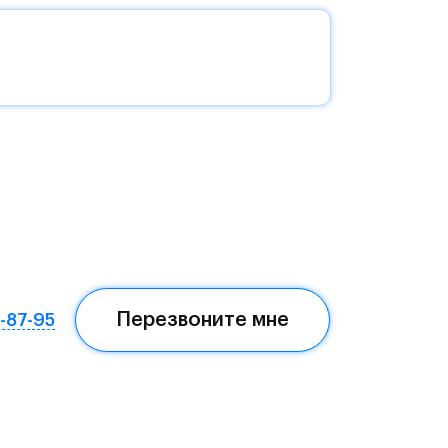
о
с
а и
на
и и
Перезвоните мне
7-87-95
е