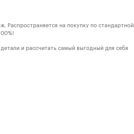
ж. Распространяется на покупку по стандартной,
100%!
е детали и рассчитать самый выгодный для себя
кой. Квартира расположена на 12 этаже 12 этажн
ия 11) в ЖК «Пятницкие Луга» от группы «Самолет
лки и кухни.
е Солнечногорск, рядом с Захаринской поймой и
 - 15 минут по Пятницкому шоссе: специально д