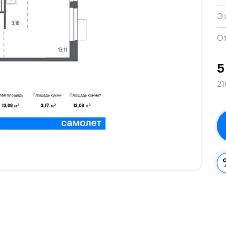
Э
О
5
21