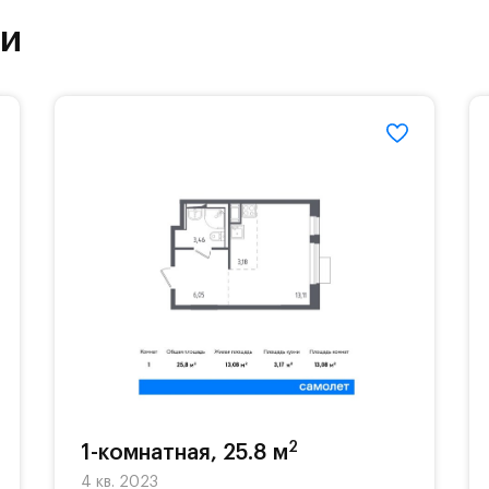
ут благоустроенной зоной отдыха.#yan19-2r11850
ки
2
1-комнатная, 25.8 м
4 кв. 2023