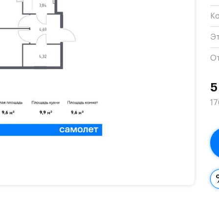
К
Э
О
5
17