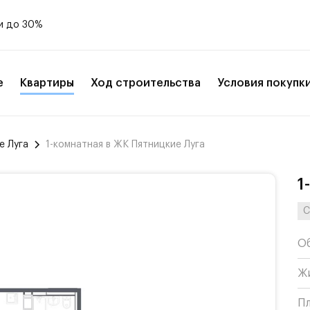
и до 30%
е
Квартиры
Ход строительства
Условия покупк
е Луга
1-комнатная в ЖК Пятницкие Луга
1
С
О
Ж
П