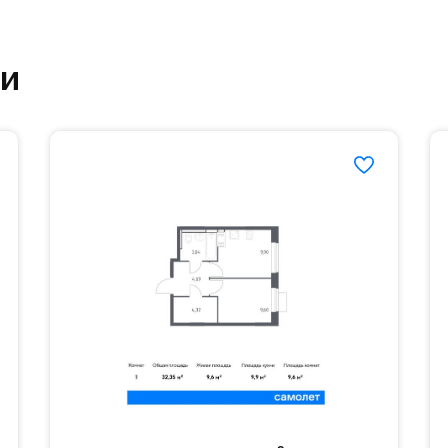
ут благоустроенной зоной отдыха.#yan19-2r1533
ки