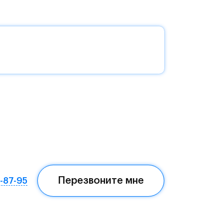
ля
о
с
а и
на
и и
Перезвоните мне
7-87-95
е