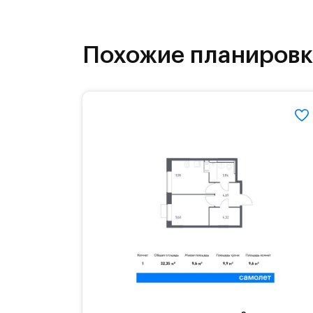
бульвары и берег реки Банька стан
Похожие планиров