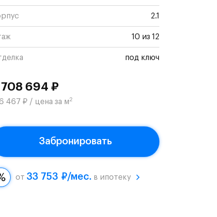
орпус
2.1
таж
10 из 12
тделка
под ключ
 708 694 ₽
2
6 467 ₽ / цена за м
Забронировать
33 753 ₽/мес.
от
в ипотеку