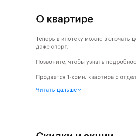
О квартире
Теперь в ипотеку можно включать д
даже спорт.
Позвоните, чтобы узнать подробнос
Продается 1-комн. квартира с отдел
монолитного дома (Корпус 2.1, Секц
Читать дальше
Цена указана с учетом готовой отде
Жилой комплекс в городском округ
Митинским лесопарком.