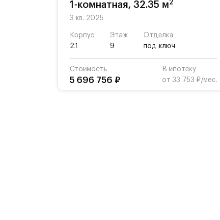
2
1-комнатная, 32.35 м
3 кв. 2025
Корпус
Этаж
Отделка
2.1
9
под ключ
Стоимость
В ипотеку
5 696 756 ₽
от 33 753 ₽/мес.