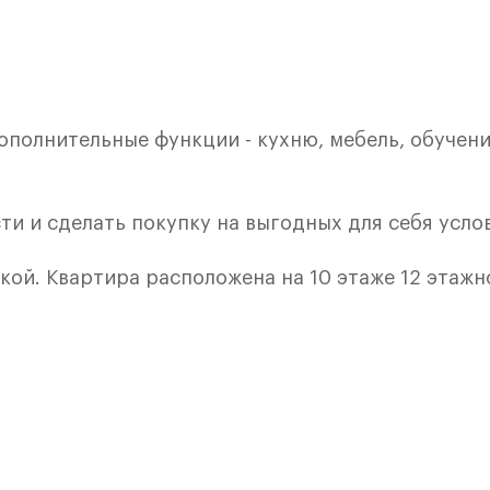
ополнительные функции - кухню, мебель, обучени
ти и сделать покупку на выгодных для себя усло
кой. Квартира расположена на 10 этаже 12 этажн
ия 6) в ЖК «Пятницкие Луга» от группы «Самолет
лки и кухни.
е Солнечногорск, рядом с Захаринской поймой и