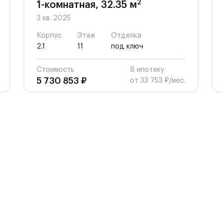
2
1-комнатная, 32.35 м
3 кв. 2025
Корпус
Этаж
Отделка
2.1
11
под ключ
Стоимость
В ипотеку
5 730 853 ₽
от 33 753 ₽/мес.