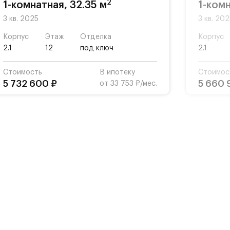
2
1-комнатная, 32.35 м
1-комн
3 кв. 2025
3 кв. 20
Корпус
Этаж
Отделка
Корпус
2.1
12
под ключ
2.1
Стоимость
В ипотеку
Стоимос
5 732 600 ₽
5 660 
от 33 753 ₽/мес.