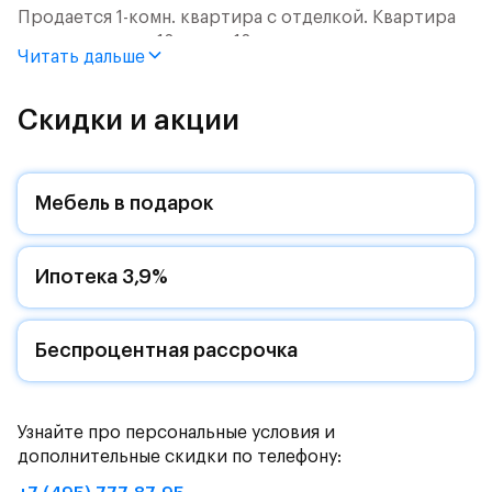
Продается 1-комн. квартира с отделкой. Квартира
расположена на 12 этаже 12 этажного монолитного
Читать дальше
дома (Корпус 2.2, Секция 6) в ЖК «Пятницкие Луга»
от группы «Самолет».
Скидки и акции
Цена указана с учетом готовой отделки и кухни.
Жилой комплекс в городском округе
Мебель в подарок
Солнечногорск, рядом с Захаринской поймой и
Митинским лесопарком.
Ипотека 3,9%
Путь до МКАД на автомобиле займет - 15 минут по
Пятницкому шоссе: специально для жителей будет
обустроен собственный выезд на новую магистраль.
Дорога до метро «Пятницкое шоссе» займет 12
Беспроцентная рассрочка
минут на автомобиле или полчаса на автобусе -
рядом с жилым комплексом есть остановки
общественного транспорта.
Узнайте про персональные условия и
дополнительные скидки по телефону:
Комфортные монолитные дома высотой 11-12 этажей