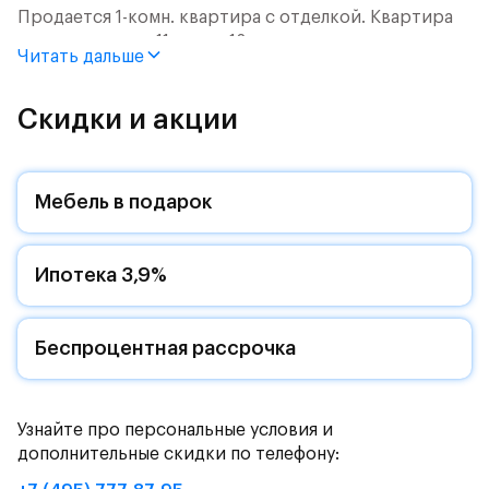
Продается 1-комн. квартира с отделкой. Квартира
расположена на 11 этаже 12 этажного монолитного
Читать дальше
дома (Корпус 2.2, Секция 5) в ЖК «Пятницкие Луга»
от группы «Самолет».
Скидки и акции
Цена указана с учетом готовой отделки и кухни.
Жилой комплекс в городском округе
Мебель в подарок
Солнечногорск, рядом с Захаринской поймой и
Митинским лесопарком.
Ипотека 3,9%
Путь до МКАД на автомобиле займет - 15 минут по
Пятницкому шоссе: специально для жителей будет
обустроен собственный выезд на новую магистраль.
Дорога до метро «Пятницкое шоссе» займет 12
Беспроцентная рассрочка
минут на автомобиле или полчаса на автобусе -
рядом с жилым комплексом есть остановки
общественного транспорта.
Узнайте про персональные условия и
дополнительные скидки по телефону:
Комфортные монолитные дома высотой 11-12 этажей