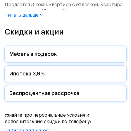
Продается 3-комн. квартира с отделкой. Квартира
расположена на 12 этаже 12 этажного монолитного
Читать дальше
дома (Корпус 1.1, Секция 9) в ЖК «Пятницкие Луга»
от группы «Самолет».
Скидки и акции
Цена указана с учетом готовой отделки и кухни.
Жилой комплекс в городском округе
Мебель в подарок
Солнечногорск, рядом с Захаринской поймой и
Митинским лесопарком.
Ипотека 3,9%
Путь до МКАД на автомобиле займет - 15 минут по
Пятницкому шоссе: специально для жителей будет
обустроен собственный выезд на новую магистраль.
Дорога до метро «Пятницкое шоссе» займет 12
Беспроцентная рассрочка
минут на автомобиле или полчаса на автобусе -
рядом с жилым комплексом есть остановки
общественного транспорта.
Узнайте про персональные условия и
дополнительные скидки по телефону:
Комфортные монолитные дома высотой 11-12 этажей