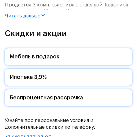
Продается 3-комн. квартира с отделкой. Квартира
расположена на 12 этаже 12 этажного монолитного
Читать дальше
дома (Корпус 2.2, Секция 6) в ЖК «Пятницкие Луга»
от группы «Самолет».
Скидки и акции
Цена указана с учетом готовой отделки и кухни.
Жилой комплекс в городском округе
Мебель в подарок
Солнечногорск, рядом с Захаринской поймой и
Митинским лесопарком.
Ипотека 3,9%
Путь до МКАД на автомобиле займет - 15 минут по
Пятницкому шоссе: специально для жителей будет
обустроен собственный выезд на новую магистраль.
Дорога до метро «Пятницкое шоссе» займет 12
Беспроцентная рассрочка
минут на автомобиле или полчаса на автобусе -
рядом с жилым комплексом есть остановки
общественного транспорта.
Узнайте про персональные условия и
дополнительные скидки по телефону:
Комфортные монолитные дома высотой 11-12 этажей