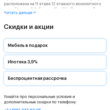
расположена на 11 этаже 12 этажного монолитного
дома (Корпус 2.2, Секция 3) в ЖК «Пятницкие Луга»
Читать дальше
от группы «Самолет».
Цена указана с учетом готовой отделки и кухни.
Скидки и акции
Жилой комплекс в городском округе
Солнечногорск, рядом с Захаринской поймой и
Мебель в подарок
Митинским лесопарком.
Путь до МКАД на автомобиле займет - 15 минут по
Ипотека 3,9%
Пятницкому шоссе: специально для жителей будет
обустроен собственный выезд на новую магистраль.
Дорога до метро «Пятницкое шоссе» займет 12
минут на автомобиле или полчаса на автобусе -
Беспроцентная рассрочка
рядом с жилым комплексом есть остановки
общественного транспорта.
Узнайте про персональные условия и
Комфортные монолитные дома высотой 11-12 этажей
дополнительные скидки по телефону:
с закрытыми дворами.