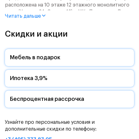
расположена на 10 этаже 12 этажного монолитного
дома (Корпус 2.1, Секция 12) в ЖК «Пятницкие Луга»
Читать дальше
от группы «Самолет».
Цена указана с учетом готовой отделки и кухни.
Скидки и акции
Жилой комплекс в городском округе
Солнечногорск, рядом с Захаринской поймой и
Мебель в подарок
Митинским лесопарком.
Путь до МКАД на автомобиле займет - 15 минут по
Ипотека 3,9%
Пятницкому шоссе: специально для жителей будет
обустроен собственный выезд на новую магистраль.
Дорога до метро «Пятницкое шоссе» займет 12
минут на автомобиле или полчаса на автобусе -
Беспроцентная рассрочка
рядом с жилым комплексом есть остановки
общественного транспорта.
Узнайте про персональные условия и
Комфортные монолитные дома высотой 11-12 этажей
дополнительные скидки по телефону:
с закрытыми дворами.