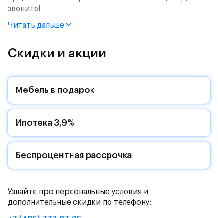
звоните!
Читать дальше
Продается 3-комн. квартира с отделкой. Квартира
расположена на 6 этаже 12 этажного монолитного
дома (Корпус 2.2, Секция 11) в ЖК «Пятницкие Луга»
Скидки и акции
от группы «Самолет».
Цена указана с учетом готовой отделки и кухни.
Мебель в подарок
Жилой комплекс в городском округе
Солнечногорск, рядом с Захаринской поймой и
Ипотека 3,9%
Митинским лесопарком.
Путь до МКАД на автомобиле займет - 15 минут по
Пятницкому шоссе: специально для жителей будет
Беспроцентная рассрочка
обустроен собственный выезд на новую магистраль.
Дорога до метро «Пятницкое шоссе» займет 12
минут на автомобиле или полчаса на автобусе -
Узнайте про персональные условия и
рядом с жилым комплексом есть остановки
дополнительные скидки по телефону:
общественного транспорта.