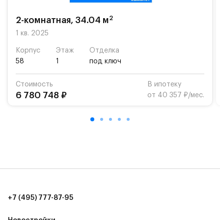
возможность посещения частной гимназии
«Жуковка».
2
2-комнатная, 34.04 м
Для автомобилистов — закрытые озеленённые
1 кв. 2025
парковки.
Корпус
Этаж
Отделка
58
1
под ключ
Территория квартала приватная, въезд
осуществляется по пропускам.#yan19-2r1509310#
Стоимость
В ипотеку
6 780 748 ₽
от 40 357 ₽/мес.
+7 (495) 777-87-95