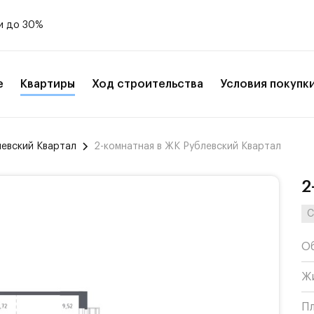
и до 30%
е
Квартиры
Ход строительства
Условия покупк
левский Квартал
2-комнатная в ЖК Рублевский Квартал
2
С
О
Ж
П