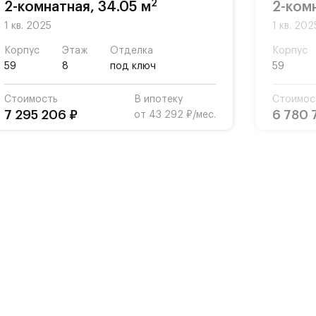
2
2-комнатная, 34.05 м
2-ком
1 кв. 2025
1 кв. 202
Корпус
Этаж
Отделка
Корпус
59
8
под ключ
59
Стоимость
В ипотеку
Стоимос
7 295 206 ₽
6 780 
от 43 292 ₽/мес.