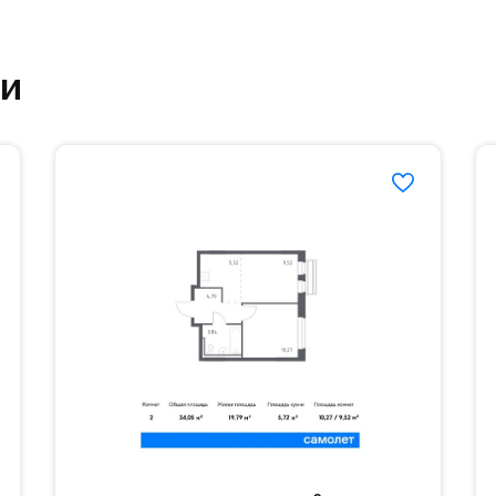
ртзале. Для комфортной жизни есть вся необходи
ки
етский сад и школу. Также для наиболее одарён
частной гимназии «Жуковка».
еленённые парковки.
езд осуществляется по пропускам.#yan19-2r1498