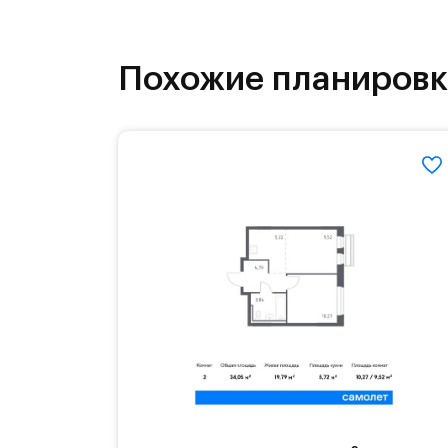
как на свежем воздухе, так и в спо
инфраструктура.
Похожие планиров
На территории квартала возведут д
детей есть возможность посещения 
Для автомобилистов — закрытые оз
Территория квартала приватная, въ