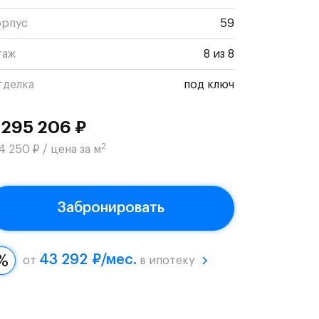
орпус
59
таж
8 из 8
тделка
под ключ
 295 206 ₽
2
4 250 ₽ / цена за м
Забронировать
43 292 ₽/мес.
от
в ипотеку