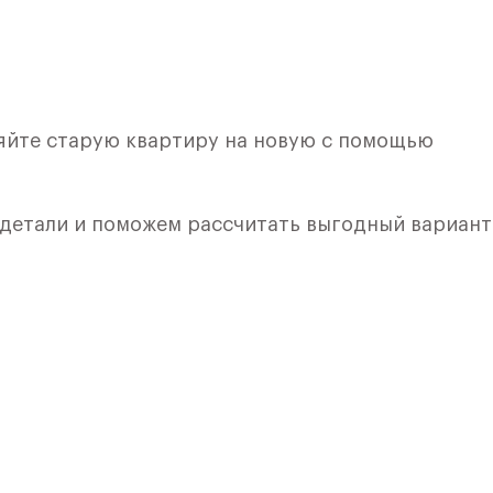
няйте старую квартиру на новую с помощью
 детали и поможем рассчитать выгодный вариант
лкой. Квартира расположена на 8 этаже 8 этажно
я 1) в ЖК «Рублевский Квартал» от группы «Само
лки и кухни.
ичный проект от группы Самолет рядом с Дубко