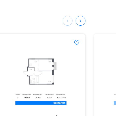
мая
ных
784#