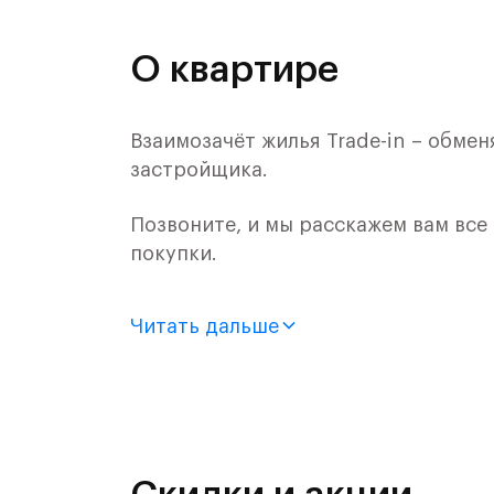
О квартире
Взаимозачёт жилья Trade-in – обме
застройщика.
Позвоните, и мы расскажем вам все
покупки.
Продается 2-комн. квартира с отде
Читать дальше
монолитного дома (Корпус 59, Секци
Цена указана с учетом готовой отде
«Рублевский квартал» — это эколог
и Подушкинским лесами.